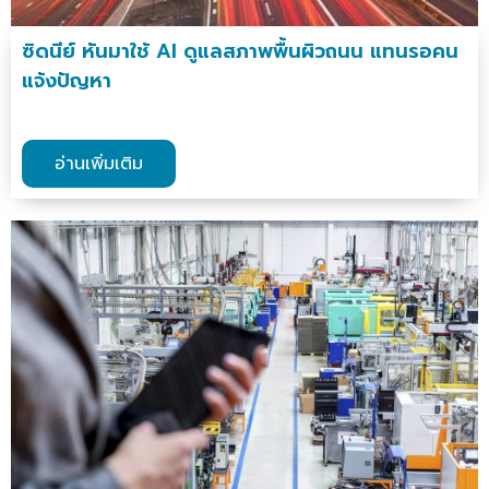
ซิดนีย์ หันมาใช้ AI ดูแลสภาพพื้นผิวถนน แทนรอคน
แจ้งปัญหา
อ่านเพิ่มเติม